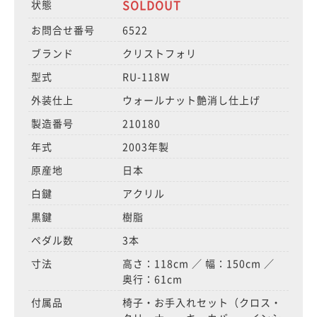
SOLDOUT
状態
お問合せ番号
6522
ブランド
クリストフォリ
型式
RU-118W
外装仕上
ウォールナット艶消し仕上げ
製造番号
210180
年式
2003年製
原産地
日本
白鍵
アクリル
黒鍵
樹脂
ペダル数
3本
寸法
高さ：118cm ／ 幅：150cm ／
奥行：61cm
付属品
椅子・お手入れセット（クロス・